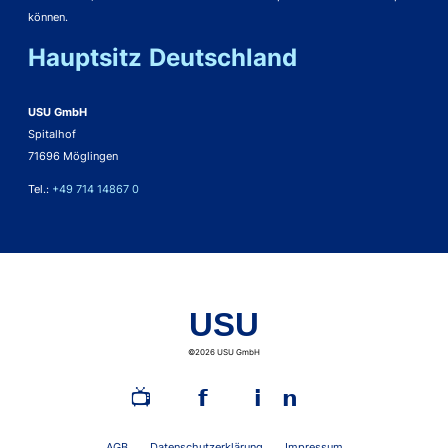
können.
Hauptsitz Deutschland
USU GmbH
Spitalhof
71696 Möglingen
Tel.:
+49 714 14867 0
USU
©2026 USU GmbH
📺︎
𝗳
𝗶𝗻
AGB
Datenschutzerklärung
Impressum