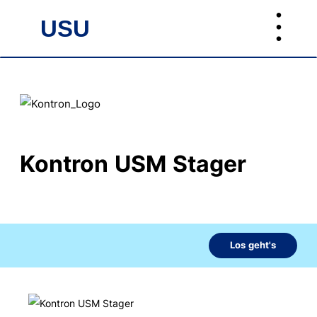
︙
USU
USU
Kontron USM Stager
Los geht's