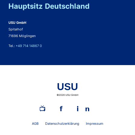
Hauptsitz Deutschland
USU GmbH
Spitalhof
71696 Möglingen
Tel.:
+49 714 14867 0
USU
©2026 USU GmbH
📺︎
𝗳
𝗶𝗻
AGB
Datenschutzerklärung
Impressum